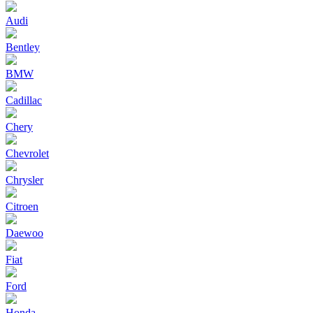
Audi
Bentley
BMW
Cadillac
Chery
Chevrolet
Chrysler
Citroen
Daewoo
Fiat
Ford
Honda