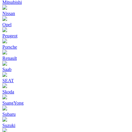
Mitsubishi
Nissan
Opel
Peugeot
Porsche
Renault
Saab
SEAT
Skoda
SsangYong
Subaru
Suzuki