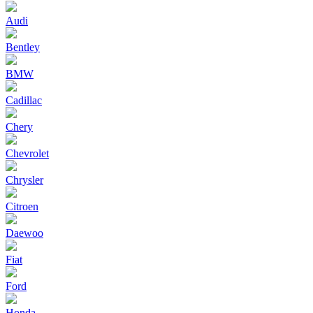
Audi
Bentley
BMW
Cadillac
Chery
Chevrolet
Chrysler
Citroen
Daewoo
Fiat
Ford
Honda