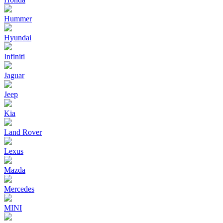
Hummer
Hyundai
Infiniti
Jaguar
Jeep
Kia
Land Rover
Lexus
Mazda
Mercedes
MINI