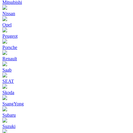
Mitsubishi
Nissan
Opel
Peugeot
Porsche
Renault
Saab
SEAT
Skoda
SsangYong
Subaru
Suzuki