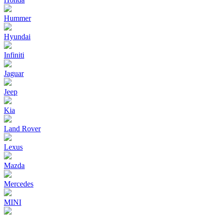
Hummer
Hyundai
Infiniti
Jaguar
Jeep
Kia
Land Rover
Lexus
Mazda
Mercedes
MINI