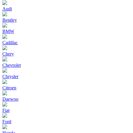
Audi
Bentley
BMW
Cadillac
Chery
Chevrolet
Chrysler
Citroen
Daewoo
Fiat
Ford
Honda