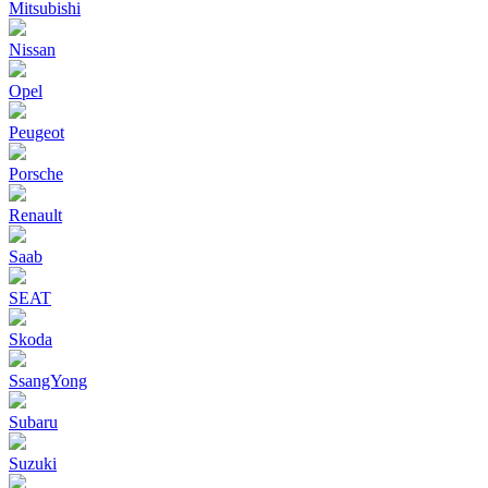
Mitsubishi
Nissan
Opel
Peugeot
Porsche
Renault
Saab
SEAT
Skoda
SsangYong
Subaru
Suzuki