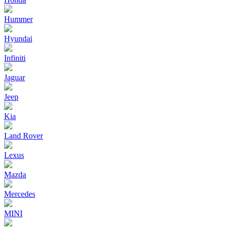
Hummer
Hyundai
Infiniti
Jaguar
Jeep
Kia
Land Rover
Lexus
Mazda
Mercedes
MINI