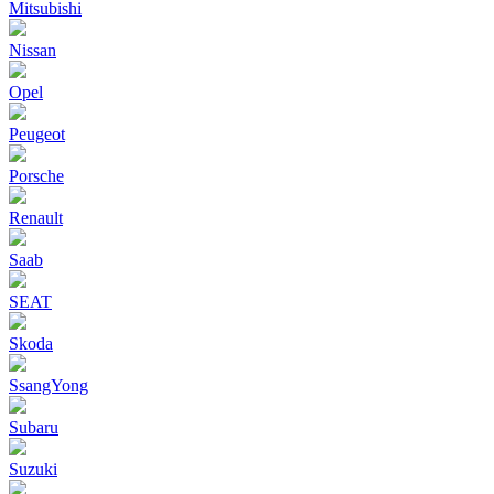
Mitsubishi
Nissan
Opel
Peugeot
Porsche
Renault
Saab
SEAT
Skoda
SsangYong
Subaru
Suzuki