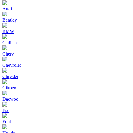
Audi
Bentley
BMW
Cadillac
Chery
Chevrolet
Chrysler
Citroen
Daewoo
Fiat
Ford
Honda