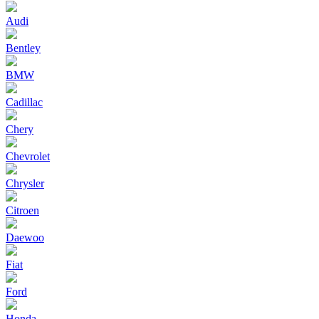
Audi
Bentley
BMW
Cadillac
Chery
Chevrolet
Chrysler
Citroen
Daewoo
Fiat
Ford
Honda