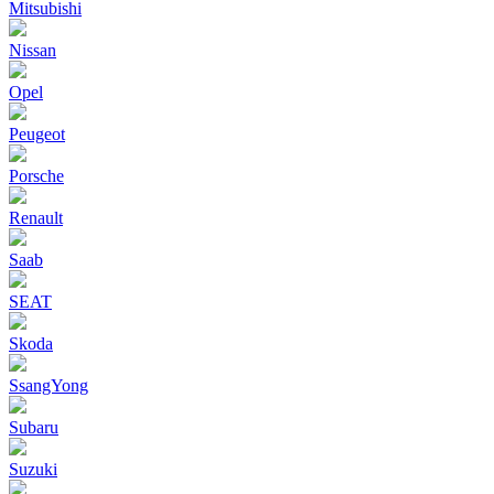
Mitsubishi
Nissan
Opel
Peugeot
Porsche
Renault
Saab
SEAT
Skoda
SsangYong
Subaru
Suzuki