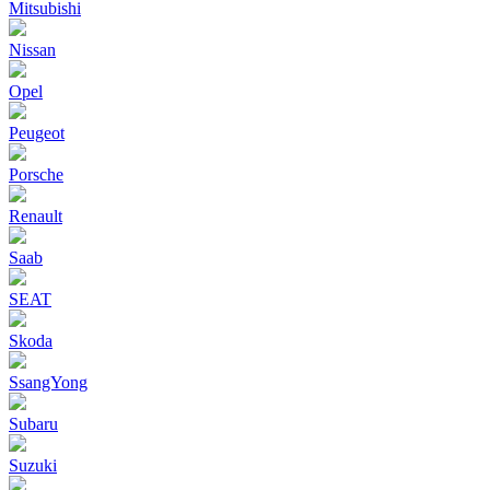
Mitsubishi
Nissan
Opel
Peugeot
Porsche
Renault
Saab
SEAT
Skoda
SsangYong
Subaru
Suzuki