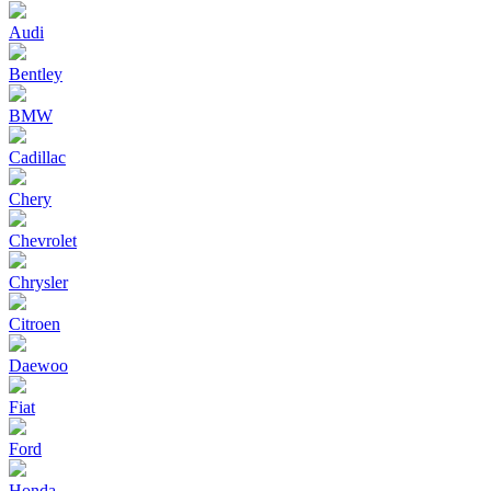
Audi
Bentley
BMW
Cadillac
Chery
Chevrolet
Chrysler
Citroen
Daewoo
Fiat
Ford
Honda