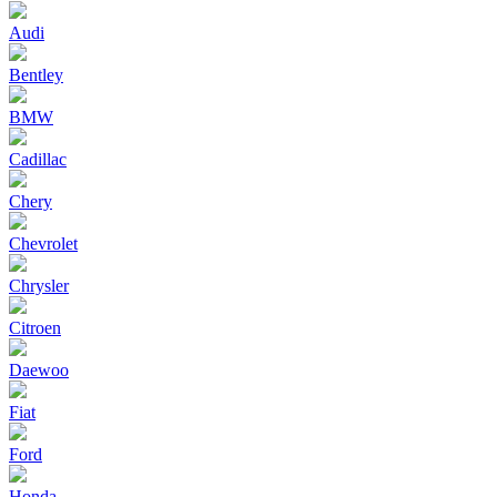
Audi
Bentley
BMW
Cadillac
Chery
Chevrolet
Chrysler
Citroen
Daewoo
Fiat
Ford
Honda