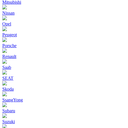
Mitsubishi
Nissan
Opel
Peugeot
Porsche
Renault
Saab
SEAT
Skoda
SsangYong
Subaru
Suzuki