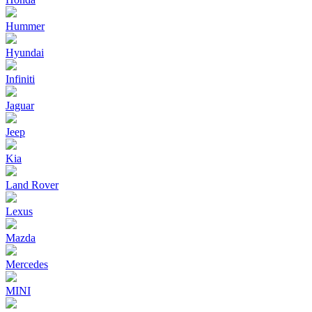
Hummer
Hyundai
Infiniti
Jaguar
Jeep
Kia
Land Rover
Lexus
Mazda
Mercedes
MINI