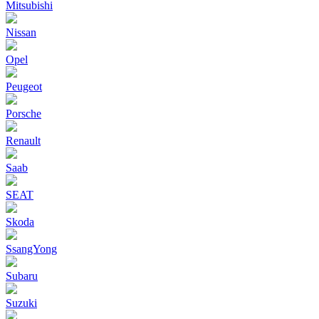
Mitsubishi
Nissan
Opel
Peugeot
Porsche
Renault
Saab
SEAT
Skoda
SsangYong
Subaru
Suzuki