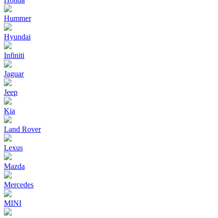
Hummer
Hyundai
Infiniti
Jaguar
Jeep
Kia
Land Rover
Lexus
Mazda
Mercedes
MINI