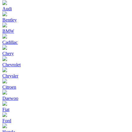
Audi
Bentley
BMW
Cadillac
Chery
Chevrolet
Chrysler
Citroen
Daewoo
Fiat
Ford
Honda