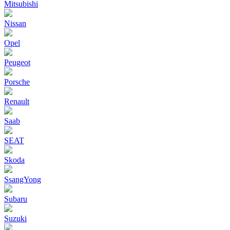
Mitsubishi
Nissan
Opel
Peugeot
Porsche
Renault
Saab
SEAT
Skoda
SsangYong
Subaru
Suzuki