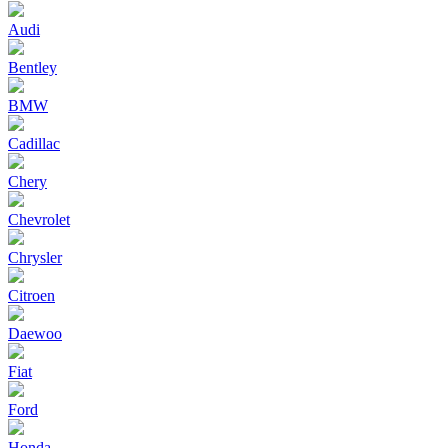
Audi
Bentley
BMW
Cadillac
Chery
Chevrolet
Chrysler
Citroen
Daewoo
Fiat
Ford
Honda