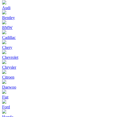
Audi
Bentley
BMW
Cadillac
Chery
Chevrolet
Chrysler
Citroen
Daewoo
Fiat
Ford
Honda