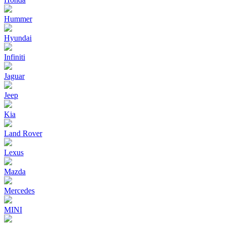
Hummer
Hyundai
Infiniti
Jaguar
Jeep
Kia
Land Rover
Lexus
Mazda
Mercedes
MINI