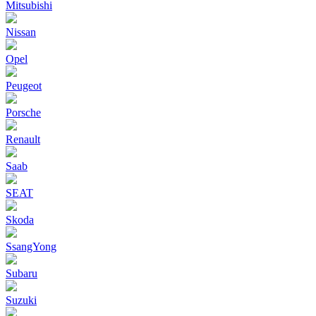
Mitsubishi
Nissan
Opel
Peugeot
Porsche
Renault
Saab
SEAT
Skoda
SsangYong
Subaru
Suzuki