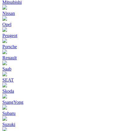
Mitsubishi
Nissan
Opel
Peugeot
Porsche
Renault
Saab
SEAT
Skoda
SsangYong
Subaru
Suzuki