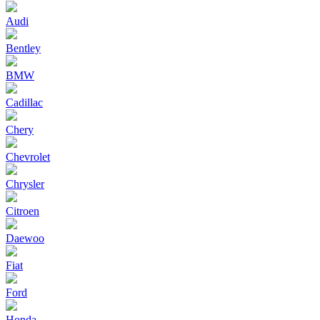
Audi
Bentley
BMW
Cadillac
Chery
Chevrolet
Chrysler
Citroen
Daewoo
Fiat
Ford
Honda