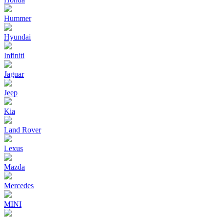
Hummer
Hyundai
Infiniti
Jaguar
Jeep
Kia
Land Rover
Lexus
Mazda
Mercedes
MINI