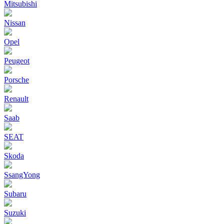
Mitsubishi
Nissan
Opel
Peugeot
Porsche
Renault
Saab
SEAT
Skoda
SsangYong
Subaru
Suzuki