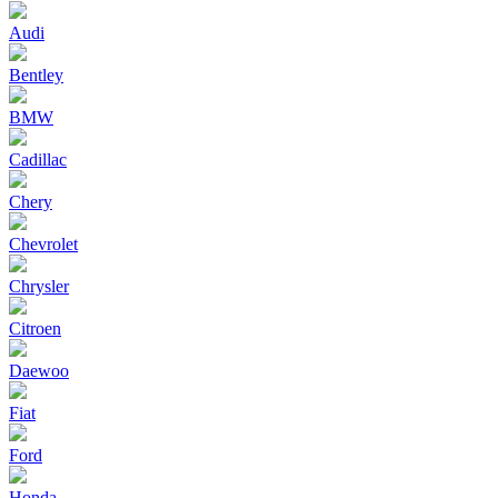
Audi
Bentley
BMW
Cadillac
Chery
Chevrolet
Chrysler
Citroen
Daewoo
Fiat
Ford
Honda