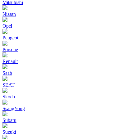
Mitsubishi
Nissan
Opel
Peugeot
Porsche
Renault
Saab
SEAT
Skoda
SsangYong
Subaru
Suzuki