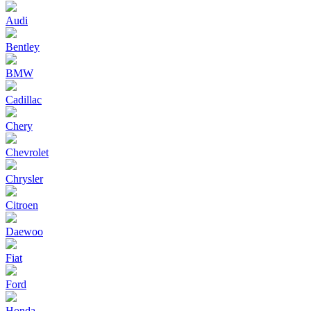
Audi
Bentley
BMW
Cadillac
Chery
Chevrolet
Chrysler
Citroen
Daewoo
Fiat
Ford
Honda