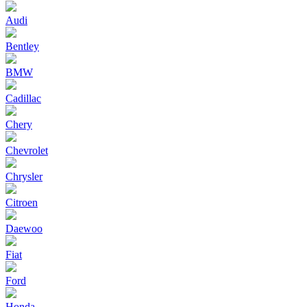
Audi
Bentley
BMW
Cadillac
Chery
Chevrolet
Chrysler
Citroen
Daewoo
Fiat
Ford
Honda