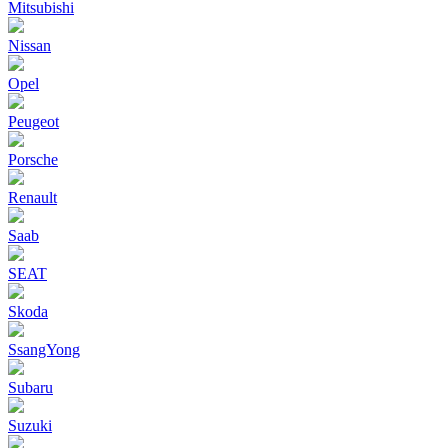
Mitsubishi
Nissan
Opel
Peugeot
Porsche
Renault
Saab
SEAT
Skoda
SsangYong
Subaru
Suzuki