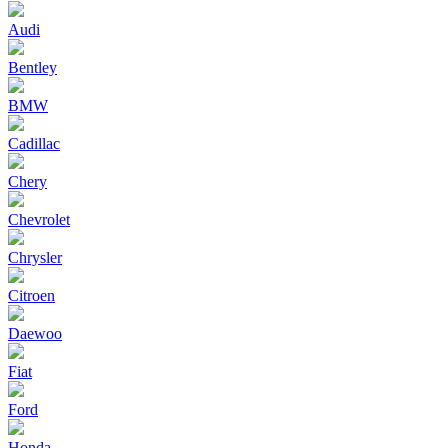
Audi
Bentley
BMW
Cadillac
Chery
Chevrolet
Chrysler
Citroen
Daewoo
Fiat
Ford
Honda