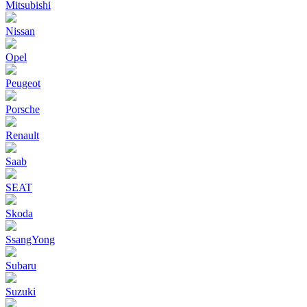
Mitsubishi
Nissan
Opel
Peugeot
Porsche
Renault
Saab
SEAT
Skoda
SsangYong
Subaru
Suzuki