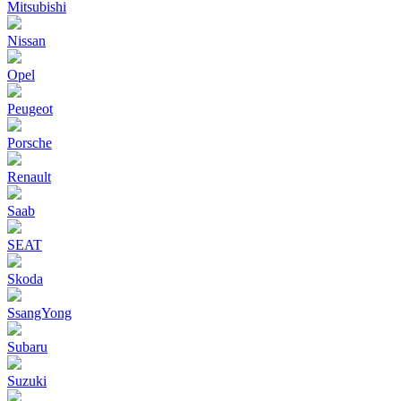
Mitsubishi
Nissan
Opel
Peugeot
Porsche
Renault
Saab
SEAT
Skoda
SsangYong
Subaru
Suzuki