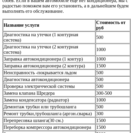
сбоев. Если в вашем автомобиле еще нет кондиционера, мы с
радостью поможем вам его установить, а в дальнейшем будем
выполнять его обслуживание.
Стоимость от
Название услуги
руб
Диагностика на утечки (1 контурная
500
система)
Диагностика на утечки (2 контурная
1000
система)
Заправка автокондиционера (1 контур)
1000
Заправка автокондиционера (2 контура)
1500
Неисправность -покрывается льдом
500
Диагностика автокондиционера
500
Проверка электричческой системы
500
Замена клапана Шредера
300-500
Замена конденсатора (радиатор)
1000
Демонтаж трубки или трубошланга
500
Ремонт трубки,трубошланга (аргон.сварка)
300
Перепресовка шланга(30 см.)
1500
Переборка компрессора автокондиционера
1500