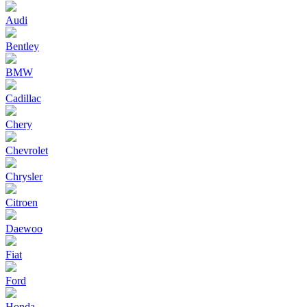
Audi
Bentley
BMW
Cadillac
Chery
Chevrolet
Chrysler
Citroen
Daewoo
Fiat
Ford
Honda