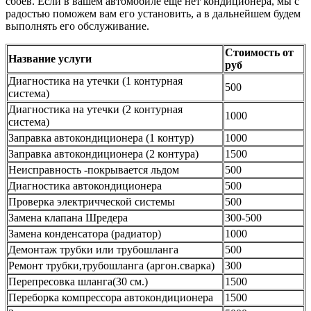
сбоев. Если в вашем автомобиле еще нет кондиционера, мы с
радостью поможем вам его установить, а в дальнейшем будем
выполнять его обслуживание.
Стоимость от
Название услуги
руб
Диагностика на утечки (1 контурная
500
система)
Диагностика на утечки (2 контурная
1000
система)
Заправка автокондиционера (1 контур)
1000
Заправка автокондиционера (2 контура)
1500
Неисправность -покрывается льдом
500
Диагностика автокондиционера
500
Проверка электричческой системы
500
Замена клапана Шредера
300-500
Замена конденсатора (радиатор)
1000
Демонтаж трубки или трубошланга
500
Ремонт трубки,трубошланга (аргон.сварка)
300
Перепресовка шланга(30 см.)
1500
Переборка компрессора автокондиционера
1500