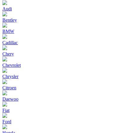
Audi
Bentley
BMW
Cadillac
Chery
Chevrolet
Chrysler
Citroen
Daewoo
Fiat
Ford
Honda