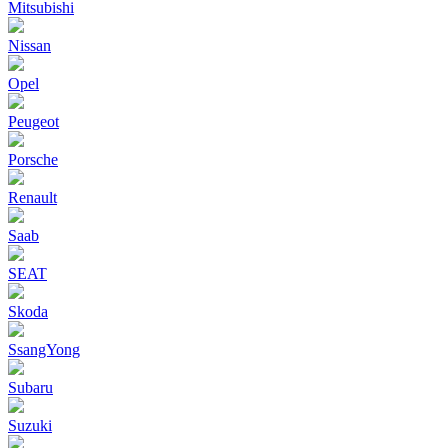
Mitsubishi
Nissan
Opel
Peugeot
Porsche
Renault
Saab
SEAT
Skoda
SsangYong
Subaru
Suzuki