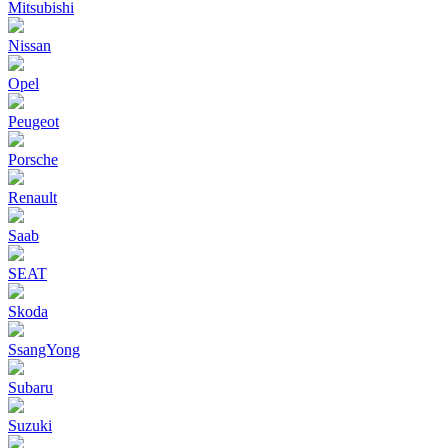
Mitsubishi
Nissan
Opel
Peugeot
Porsche
Renault
Saab
SEAT
Skoda
SsangYong
Subaru
Suzuki