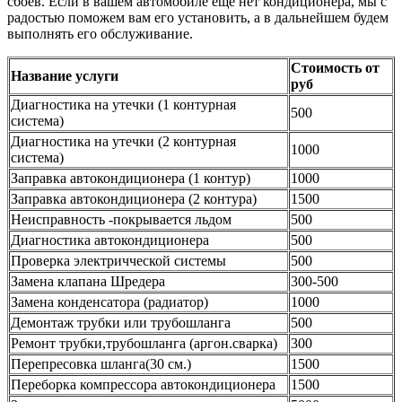
сбоев. Если в вашем автомобиле еще нет кондиционера, мы с
радостью поможем вам его установить, а в дальнейшем будем
выполнять его обслуживание.
Стоимость от
Название услуги
руб
Диагностика на утечки (1 контурная
500
система)
Диагностика на утечки (2 контурная
1000
система)
Заправка автокондиционера (1 контур)
1000
Заправка автокондиционера (2 контура)
1500
Неисправность -покрывается льдом
500
Диагностика автокондиционера
500
Проверка электричческой системы
500
Замена клапана Шредера
300-500
Замена конденсатора (радиатор)
1000
Демонтаж трубки или трубошланга
500
Ремонт трубки,трубошланга (аргон.сварка)
300
Перепресовка шланга(30 см.)
1500
Переборка компрессора автокондиционера
1500