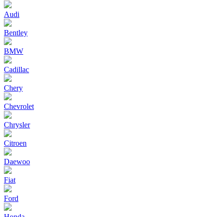
Audi
Bentley
BMW
Cadillac
Chery
Chevrolet
Chrysler
Citroen
Daewoo
Fiat
Ford
Honda