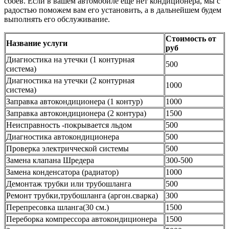
сбоев. Если в вашем автомобиле еще нет кондиционера, мы с
радостью поможем вам его установить, а в дальнейшем будем
выполнять его обслуживание.
Стоимость от
Название услуги
руб
Диагностика на утечки (1 контурная
500
система)
Диагностика на утечки (2 контурная
1000
система)
Заправка автокондиционера (1 контур)
1000
Заправка автокондиционера (2 контура)
1500
Неисправность -покрывается льдом
500
Диагностика автокондиционера
500
Проверка электричческой системы
500
Замена клапана Шредера
300-500
Замена конденсатора (радиатор)
1000
Демонтаж трубки или трубошланга
500
Ремонт трубки,трубошланга (аргон.сварка)
300
Перепресовка шланга(30 см.)
1500
Переборка компрессора автокондиционера
1500