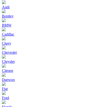
Audi
Bentley
BMW
Cadillac
Chery
Chevrolet
Chrysler
Citroen
Daewoo
Fiat
Ford
Honda