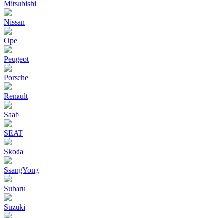
Mitsubishi
Nissan
Opel
Peugeot
Porsche
Renault
Saab
SEAT
Skoda
SsangYong
Subaru
Suzuki