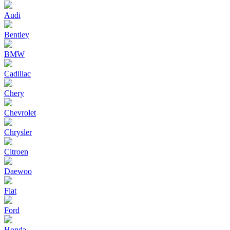
Audi
Bentley
BMW
Cadillac
Chery
Chevrolet
Chrysler
Citroen
Daewoo
Fiat
Ford
Honda