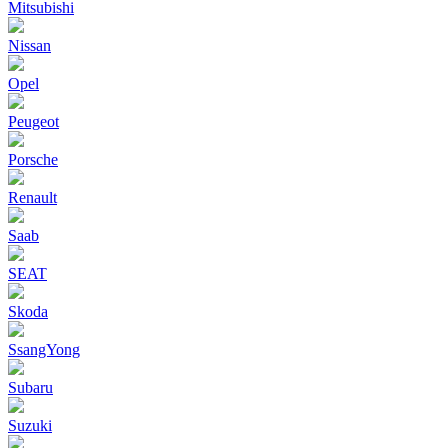
Mitsubishi
Nissan
Opel
Peugeot
Porsche
Renault
Saab
SEAT
Skoda
SsangYong
Subaru
Suzuki