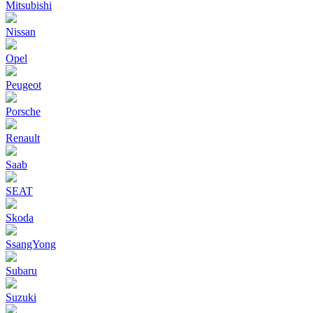
Mitsubishi
Nissan
Opel
Peugeot
Porsche
Renault
Saab
SEAT
Skoda
SsangYong
Subaru
Suzuki