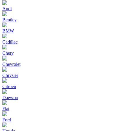
Audi
Bentley
BMW
Cadillac
Chery
Chevrolet
Chrysler
Citroen
Daewoo
Fiat
Ford
Honda