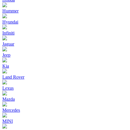
Hummer
Hyundai
Infiniti
Jaguar
Jeep
Kia
Land Rover
Lexus
Mazda
Mercedes
MINI