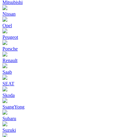
Mitsubishi
Nissan
Opel
Peugeot
Porsche
Renault
Saab
SEAT
Skoda
SsangYong
Subaru
Suzuki