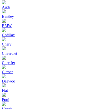
Audi
Bentley
BMW
Cadillac
Chery
Chevrolet
Chrysler
Citroen
Daewoo
Fiat
Ford
Honda