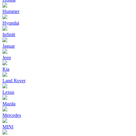
Hummer
Hyundai
Infiniti
Jaguar
Jeep
Kia
Land Rover
Lexus
Mazda
Mercedes
MINI