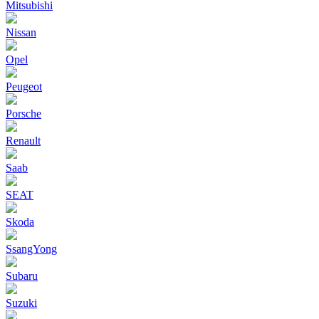
Mitsubishi
Nissan
Opel
Peugeot
Porsche
Renault
Saab
SEAT
Skoda
SsangYong
Subaru
Suzuki