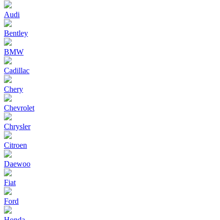
Audi
Bentley
BMW
Cadillac
Chery
Chevrolet
Chrysler
Citroen
Daewoo
Fiat
Ford
Honda