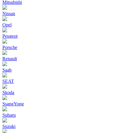
Mitsubishi
Nissan
Opel
Peugeot
Porsche
Renault
Saab
SEAT
Skoda
SsangYong
Subaru
Suzuki