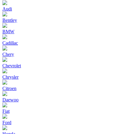
Audi
Bentley
BMW
Cadillac
Chery
Chevrolet
Chrysler
Citroen
Daewoo
Fiat
Ford
Honda