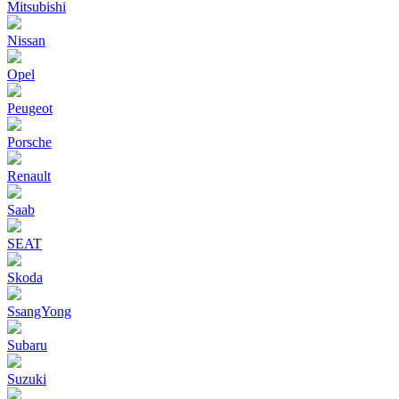
Mitsubishi
Nissan
Opel
Peugeot
Porsche
Renault
Saab
SEAT
Skoda
SsangYong
Subaru
Suzuki