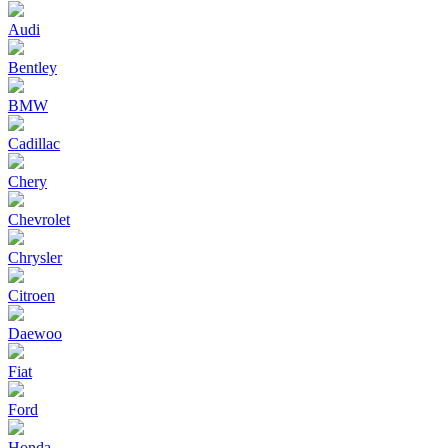
Audi
Bentley
BMW
Cadillac
Chery
Chevrolet
Chrysler
Citroen
Daewoo
Fiat
Ford
Honda