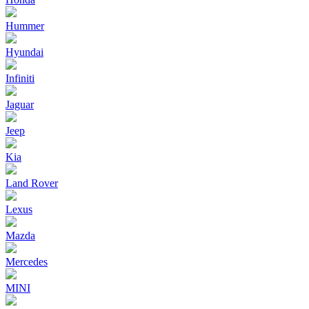
Hummer
Hyundai
Infiniti
Jaguar
Jeep
Kia
Land Rover
Lexus
Mazda
Mercedes
MINI