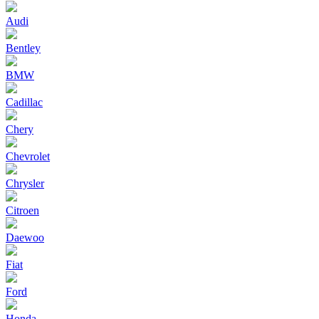
Audi
Bentley
BMW
Cadillac
Chery
Chevrolet
Chrysler
Citroen
Daewoo
Fiat
Ford
Honda