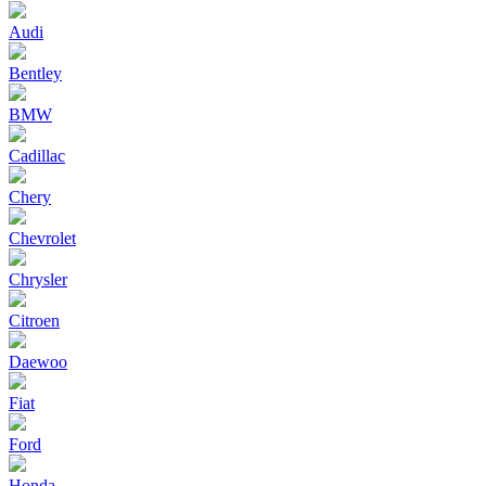
Audi
Bentley
BMW
Cadillac
Chery
Chevrolet
Chrysler
Citroen
Daewoo
Fiat
Ford
Honda