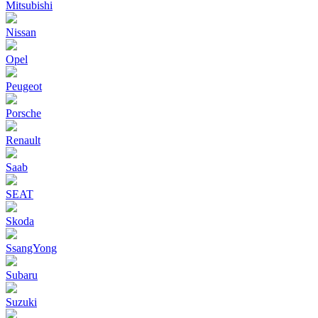
Mitsubishi
Nissan
Opel
Peugeot
Porsche
Renault
Saab
SEAT
Skoda
SsangYong
Subaru
Suzuki