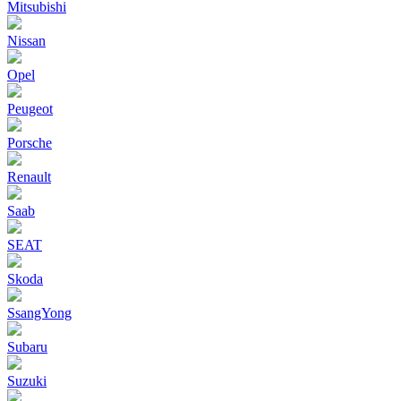
Mitsubishi
Nissan
Opel
Peugeot
Porsche
Renault
Saab
SEAT
Skoda
SsangYong
Subaru
Suzuki