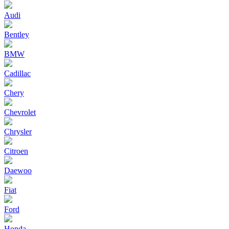
Audi
Bentley
BMW
Cadillac
Chery
Chevrolet
Chrysler
Citroen
Daewoo
Fiat
Ford
Honda