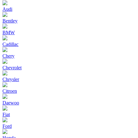
Audi
Bentley
BMW
Cadillac
Chery
Chevrolet
Chrysler
Citroen
Daewoo
Fiat
Ford
Honda