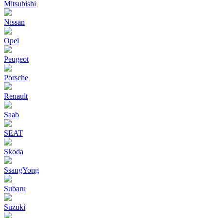
Mitsubishi
Nissan
Opel
Peugeot
Porsche
Renault
Saab
SEAT
Skoda
SsangYong
Subaru
Suzuki