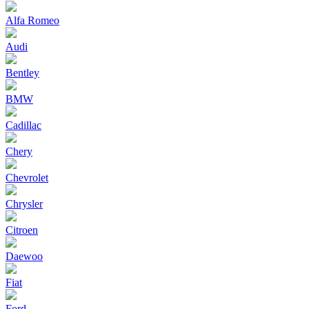
Alfa Romeo
Audi
Bentley
BMW
Cadillac
Chery
Chevrolet
Chrysler
Citroen
Daewoo
Fiat
Ford