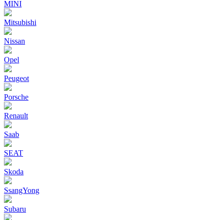
MINI
Mitsubishi
Nissan
Opel
Peugeot
Porsche
Renault
Saab
SEAT
Skoda
SsangYong
Subaru