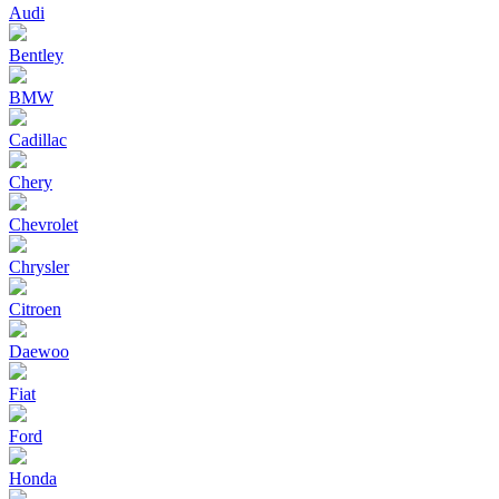
Audi
Bentley
BMW
Cadillac
Chery
Chevrolet
Chrysler
Citroen
Daewoo
Fiat
Ford
Honda