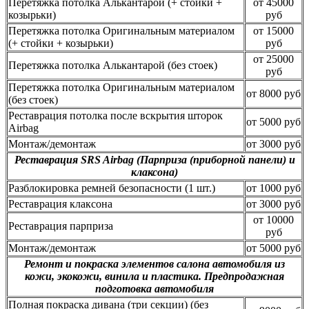
Перетяжка потолка Алькантарой (+ стойки +
от 45000
козырьки)
руб
Перетяжка потолка Оригинальным материалом
от 15000
(+ стойки + козырьки)
руб
от 25000
Перетяжка потолка Алькантарой (без стоек)
руб
Перетяжка потолка Оригинальным материалом
от 8000 руб
(без стоек)
Реставрация потолка после вскрытия шторок
от 5000 руб
Airbag
Монтаж/демонтаж
от 3000 руб
Реставрация SRS Airbag (Парприза (приборной панели) и
клаксона)
Разблокировка ремней безопасности (1 шт.)
от 1000 руб
Реставрация клаксона
от 3000 руб
от 10000
Реставрация парприза
руб
Монтаж/демонтаж
от 5000 руб
Ремонт и покраска элементов салона автомобиля из
кожи, экокожи, винила и пластика. Предпродажная
подготовка автомобиля
Полная покраска дивана (три секции) (без