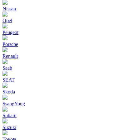
Nissan
Opel
Peugeot
Porsche
Renault
Saab
SEAT
Skoda
SsangYong
Subaru
Suzuki
Toyota