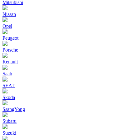
Mitsubishi
Nissan
Opel
Peugeot
Porsche
Renault
Saab
SEAT
Skoda
SsangYong
Subaru
Suzuki