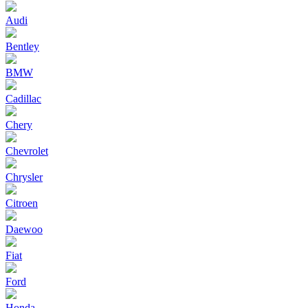
Audi
Bentley
BMW
Cadillac
Chery
Chevrolet
Chrysler
Citroen
Daewoo
Fiat
Ford
Honda