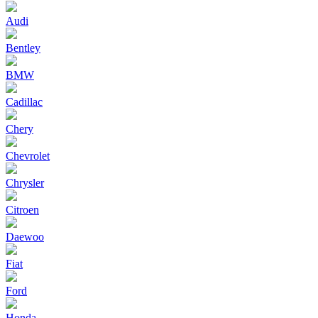
Audi
Bentley
BMW
Cadillac
Chery
Chevrolet
Chrysler
Citroen
Daewoo
Fiat
Ford
Honda