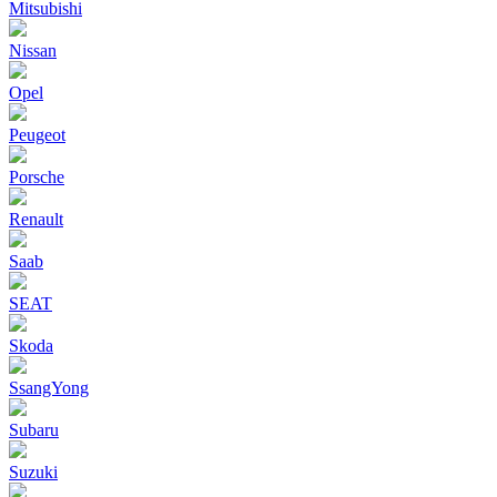
Mitsubishi
Nissan
Opel
Peugeot
Porsche
Renault
Saab
SEAT
Skoda
SsangYong
Subaru
Suzuki