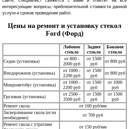
сайте, специалист свяжется с вами и ответит на все
интересующие вопросы, приблизительной стоимости данной
услуги и сроков проведения работ.
Цены на ремонт и установку стекол
Ford (Форд)
Лобовое
Заднее
Боковое
стекло
стекло
стекло
от 800 -
от 1500
Седан (установка)
от 800 руб
2000 руб
руб
от 1000 -
от 1500
Внедорожник (установка)
от 800 руб
2200 руб
руб
от 1000 -
от 1500
от 1000
Микроавтобус (установка)
2200 руб
руб
руб
от 2500 -
от 1500
от 1500
Грузовик (установка)
3500 руб
руб
руб
Ремонт скола
от 100 руб/мм
Засверливание скола (если
от 700 руб
необходимо)
Ремонт скола с утратами
от 150 руб/мм