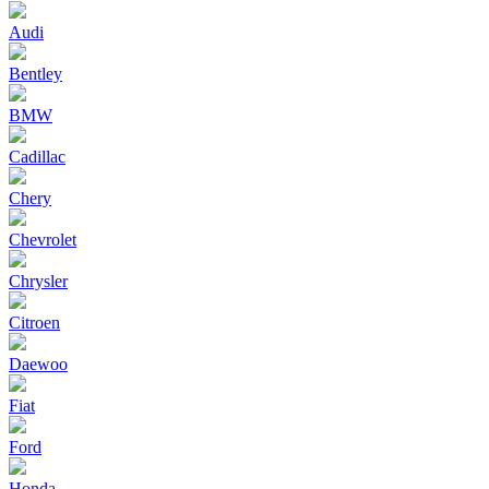
Audi
Bentley
BMW
Cadillac
Chery
Chevrolet
Chrysler
Citroen
Daewoo
Fiat
Ford
Honda