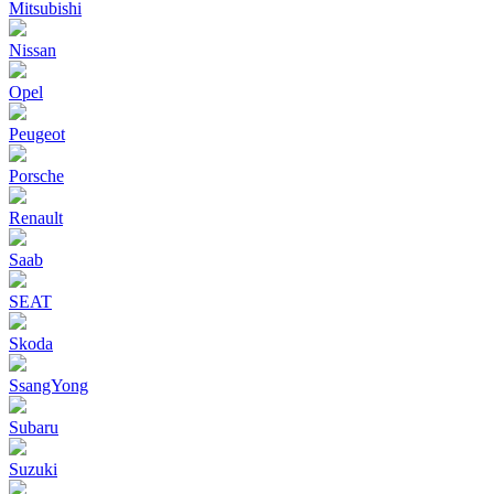
Mitsubishi
Nissan
Opel
Peugeot
Porsche
Renault
Saab
SEAT
Skoda
SsangYong
Subaru
Suzuki