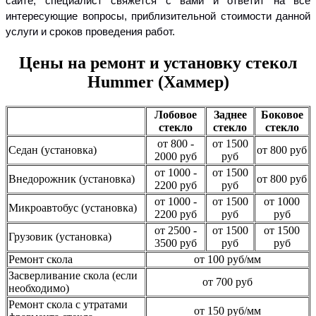
сайте, специалист свяжется с вами и ответит на все
интересующие вопросы, приблизительной стоимости данной
услуги и сроков проведения работ.
Цены на ремонт и установку стекол
Hummer (Хаммер)
Лобовое
Заднее
Боковое
стекло
стекло
стекло
от 800 -
от 1500
Седан (установка)
от 800 руб
2000 руб
руб
от 1000 -
от 1500
Внедорожник (установка)
от 800 руб
2200 руб
руб
от 1000 -
от 1500
от 1000
Микроавтобус (установка)
2200 руб
руб
руб
от 2500 -
от 1500
от 1500
Грузовик (установка)
3500 руб
руб
руб
Ремонт скола
от 100 руб/мм
Засверливание скола (если
от 700 руб
необходимо)
Ремонт скола с утратами
от 150 руб/мм