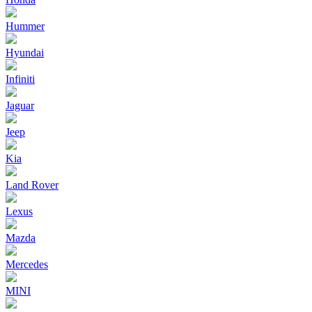
Hummer
Hyundai
Infiniti
Jaguar
Jeep
Kia
Land Rover
Lexus
Mazda
Mercedes
MINI