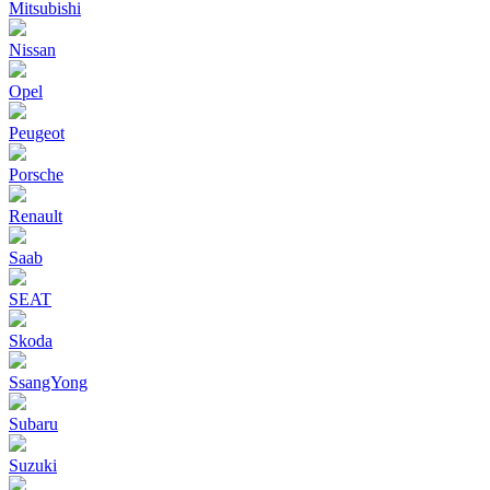
Mitsubishi
Nissan
Opel
Peugeot
Porsche
Renault
Saab
SEAT
Skoda
SsangYong
Subaru
Suzuki