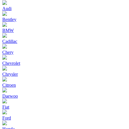
Audi
Bentley
BMW
Cadillac
Chery
Chevrolet
Chrysler
Citroen
Daewoo
Fiat
Ford
Honda