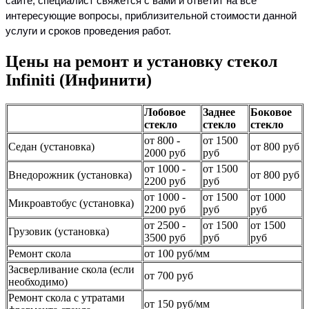
сайте, специалист свяжется с вами и ответит на все
интересующие вопросы, приблизительной стоимости данной
услуги и сроков проведения работ.
Цены на ремонт и установку стекол
Infiniti (Инфинити)
Лобовое
Заднее
Боковое
стекло
стекло
стекло
от 800 -
от 1500
Седан (установка)
от 800 руб
2000 руб
руб
от 1000 -
от 1500
Внедорожник (установка)
от 800 руб
2200 руб
руб
от 1000 -
от 1500
от 1000
Микроавтобус (установка)
2200 руб
руб
руб
от 2500 -
от 1500
от 1500
Грузовик (установка)
3500 руб
руб
руб
Ремонт скола
от 100 руб/мм
Засверливание скола (если
от 700 руб
необходимо)
Ремонт скола с утратами
от 150 руб/мм