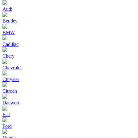
Audi
Bentley
BMW
Cadillac
Chery
Chevrolet
Chrysler
Citroen
Daewoo
Fiat
Ford
Honda