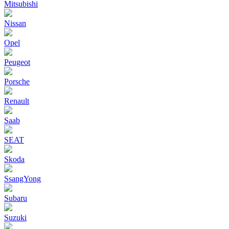
Mitsubishi
Nissan
Opel
Peugeot
Porsche
Renault
Saab
SEAT
Skoda
SsangYong
Subaru
Suzuki