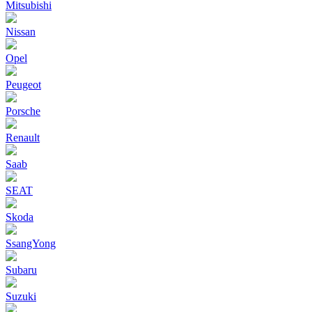
Mitsubishi
Nissan
Opel
Peugeot
Porsche
Renault
Saab
SEAT
Skoda
SsangYong
Subaru
Suzuki