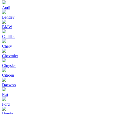
Audi
Bentley
BMW
Cadillac
Chery
Chevrolet
Chrysler
Citroen
Daewoo
Fiat
Ford
Honda