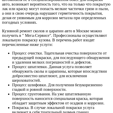
авто, возникает вероятность того, что на только что покрытую
лак или краску могут попасть мелкие частички грязи и пыли,
а они в свою очередь нарушают герметичность покрытия,
делая ее уязвимым для коррозии металла при определенных
погодных условиях.
Кузовной ремонт сколов и царапин авто в Москве можно
получить в " Мега-Сервисе". Профессионалы осуществляют
локальную покраску кузова. В перечень работ входят
перечисленные ниже услуги:
Процесс очистки. Тщательная очистка поверхности от
предыдущей покраски, для последующего обнаружения
и удаления мелких погрешностей и дефектов.
Процесс шпатлевки. Данная услуга позволяет
обнаружить сколы и царапины, которые впоследствии
добросовестно шпатлюют, для исключения
шероховатостей.
Процесс шлифовки. Для получения безукоризненно
гладкой и ровной поверхности.
Процесс грунтования. На уже шпатлеванную
поверхность наносится специальная краска, которая
обладает защитным эффектом от осадков и коррозии.
Покраска. В случае локальной покраски услуга
включает в себя тщательный размыв границ