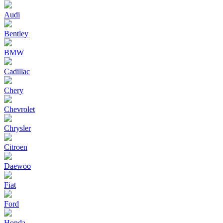
Audi
Bentley
BMW
Cadillac
Chery
Chevrolet
Chrysler
Citroen
Daewoo
Fiat
Ford
Honda