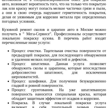
авто, возникает вероятность того, что на только что покрытую
лак или краску могут попасть мелкие частички грязи и пыли,
а они в свою очередь нарушают герметичность покрытия,
делая ее уязвимым для коррозии металла при определенных
погодных условиях.
Кузовной ремонт сколов и царапин авто в Москве можно
получить в " Мега-Сервисе". Профессионалы осуществляют
локальную покраску кузова. В перечень работ входят
перечисленные ниже услуги:
Процесс очистки. Тщательная очистка поверхности от
предыдущей покраски, для последующего обнаружения
и удаления мелких погрешностей и дефектов.
Процесс шпатлевки. Данная услуга позволяет
обнаружить сколы и царапины, которые впоследствии
добросовестно шпатлюют, для исключения
шероховатостей.
Процесс шлифовки. Для получения безукоризненно
гладкой и ровной поверхности.
Процесс грунтования. На уже шпатлеванную
поверхность наносится специальная краска, которая
обладает защитным эффектом от осадков и коррозии.
Покраска. В случае локальной покраски услуга
включает в себя тщательный размыв границ