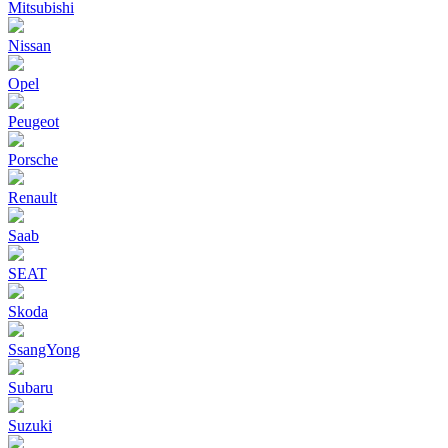
Mitsubishi
Nissan
Opel
Peugeot
Porsche
Renault
Saab
SEAT
Skoda
SsangYong
Subaru
Suzuki