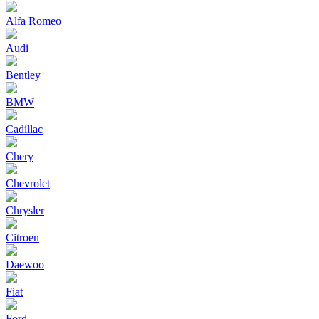
Alfa Romeo
Audi
Bentley
BMW
Cadillac
Chery
Chevrolet
Chrysler
Citroen
Daewoo
Fiat
Ford