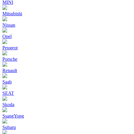
MINI
Mitsubishi
Nissan
Opel
Peugeot
Porsche
Renault
Saab
SEAT
Skoda
SsangYong
Subaru