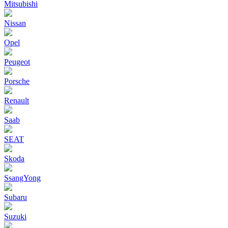
Mitsubishi
Nissan
Opel
Peugeot
Porsche
Renault
Saab
SEAT
Skoda
SsangYong
Subaru
Suzuki