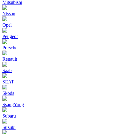
Mitsubishi
Nissan
Opel
Peugeot
Porsche
Renault
Saab
SEAT
Skoda
SsangYong
Subaru
Suzuki