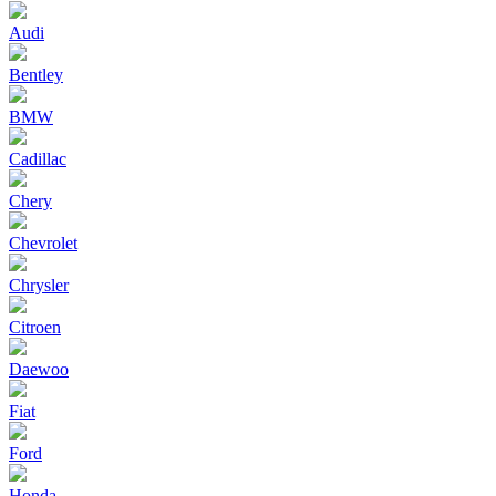
Audi
Bentley
BMW
Cadillac
Chery
Chevrolet
Chrysler
Citroen
Daewoo
Fiat
Ford
Honda