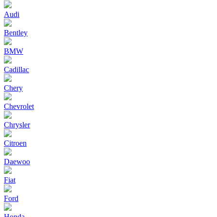
Audi
Bentley
BMW
Cadillac
Chery
Chevrolet
Chrysler
Citroen
Daewoo
Fiat
Ford
Honda