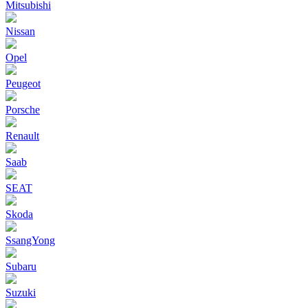
Mitsubishi
Nissan
Opel
Peugeot
Porsche
Renault
Saab
SEAT
Skoda
SsangYong
Subaru
Suzuki