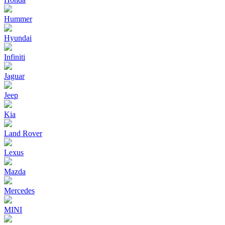
Hummer
Hyundai
Infiniti
Jaguar
Jeep
Kia
Land Rover
Lexus
Mazda
Mercedes
MINI