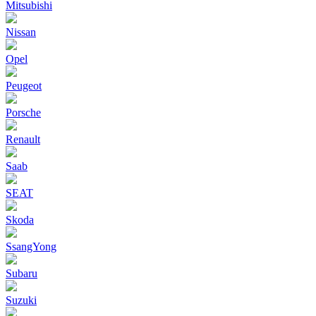
Mitsubishi
Nissan
Opel
Peugeot
Porsche
Renault
Saab
SEAT
Skoda
SsangYong
Subaru
Suzuki