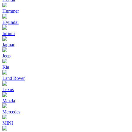
Hummer
Hyundai
Infiniti
Jaguar
Jeep
Kia
Land Rover
Lexus
Mazda
Mercedes
MINI