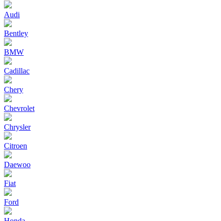
Audi
Bentley
BMW
Cadillac
Chery
Chevrolet
Chrysler
Citroen
Daewoo
Fiat
Ford
Honda