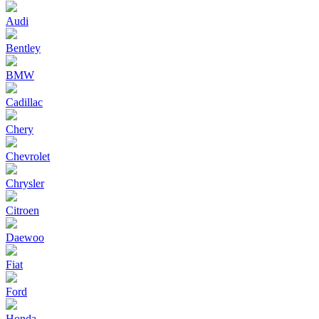
Audi
Bentley
BMW
Cadillac
Chery
Chevrolet
Chrysler
Citroen
Daewoo
Fiat
Ford
Honda