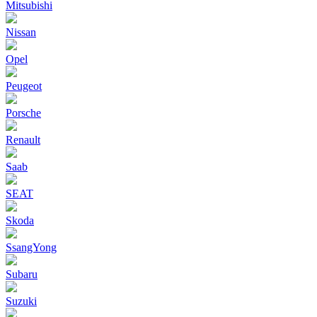
Mitsubishi
Nissan
Opel
Peugeot
Porsche
Renault
Saab
SEAT
Skoda
SsangYong
Subaru
Suzuki