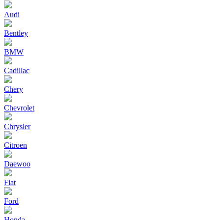
Audi
Bentley
BMW
Cadillac
Chery
Chevrolet
Chrysler
Citroen
Daewoo
Fiat
Ford
Honda