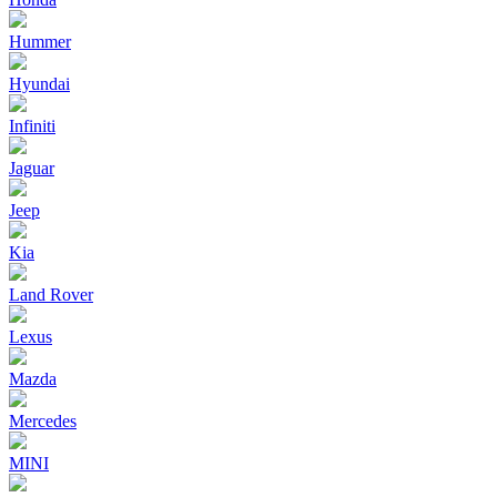
Hummer
Hyundai
Infiniti
Jaguar
Jeep
Kia
Land Rover
Lexus
Mazda
Mercedes
MINI