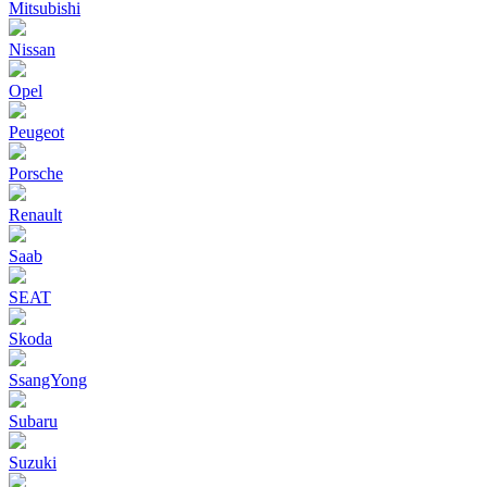
Mitsubishi
Nissan
Opel
Peugeot
Porsche
Renault
Saab
SEAT
Skoda
SsangYong
Subaru
Suzuki