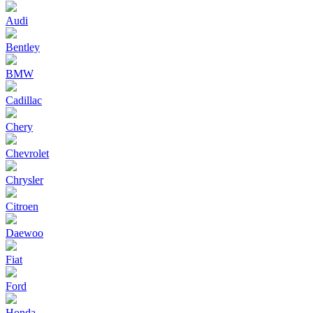
Audi
Bentley
BMW
Cadillac
Chery
Chevrolet
Chrysler
Citroen
Daewoo
Fiat
Ford
Honda