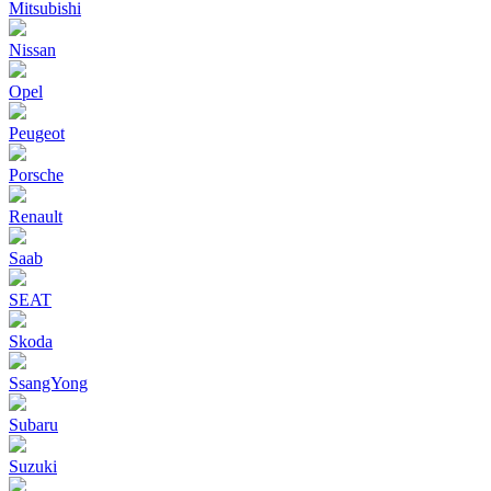
Mitsubishi
Nissan
Opel
Peugeot
Porsche
Renault
Saab
SEAT
Skoda
SsangYong
Subaru
Suzuki