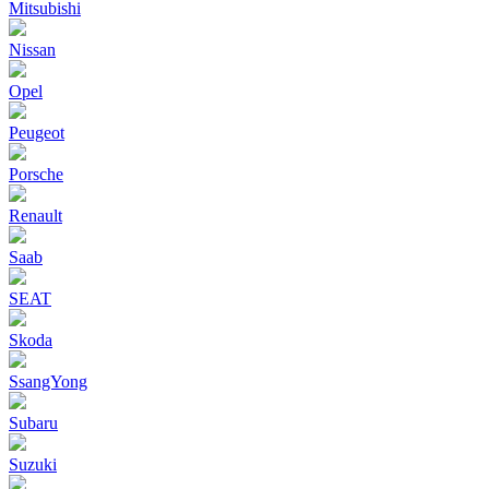
Mitsubishi
Nissan
Opel
Peugeot
Porsche
Renault
Saab
SEAT
Skoda
SsangYong
Subaru
Suzuki