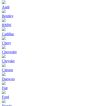
Audi
Bentley
BMW
Cadillac
Chery
Chevrolet
Chrysler
Citroen
Daewoo
Fiat
Ford
Honda