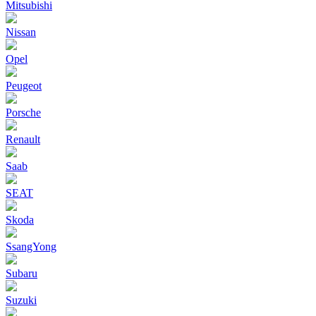
Mitsubishi
Nissan
Opel
Peugeot
Porsche
Renault
Saab
SEAT
Skoda
SsangYong
Subaru
Suzuki