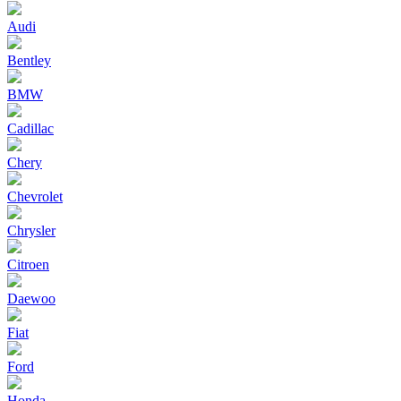
Audi
Bentley
BMW
Cadillac
Chery
Chevrolet
Chrysler
Citroen
Daewoo
Fiat
Ford
Honda