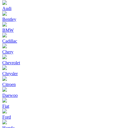
Audi
Bentley
BMW
Cadillac
Chery
Chevrolet
Chrysler
Citroen
Daewoo
Fiat
Ford
Honda