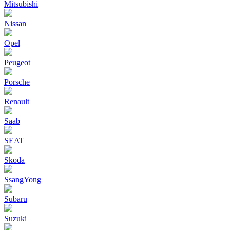
Mitsubishi
Nissan
Opel
Peugeot
Porsche
Renault
Saab
SEAT
Skoda
SsangYong
Subaru
Suzuki