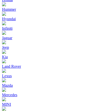
Hummer
Hyundai
Infiniti
Jaguar
Jeep
Kia
Land Rover
Lexus
Mazda
Mercedes
MINI