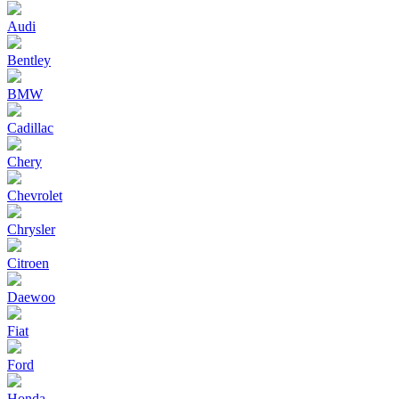
Audi
Bentley
BMW
Cadillac
Chery
Chevrolet
Chrysler
Citroen
Daewoo
Fiat
Ford
Honda