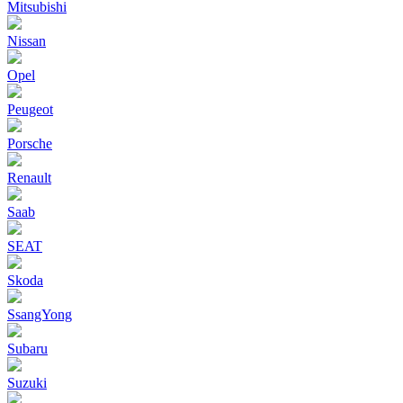
Mitsubishi
Nissan
Opel
Peugeot
Porsche
Renault
Saab
SEAT
Skoda
SsangYong
Subaru
Suzuki